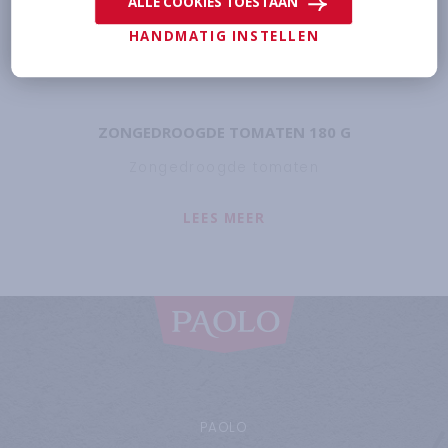
ALLE COOKIES TOESTAAN
HANDMATIG INSTELLEN
ZONGEDROOGDE TOMATEN 180 G
Zongedroogde tomaten
LEES MEER
ABOUT
ZONGEDROOGD
PAOLO