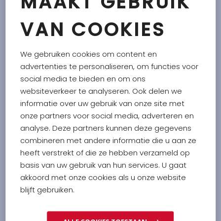
MAAKT GEBRUIK
SEMI ZONGEDROOGDE TOMATEN 180 G
Zongedroogde tomaten
VAN COOKIES
LEES MEER
ABOUT
SEMI ZONGEDR
We gebruiken cookies om content en
advertenties te personaliseren, om functies voor
Lees meer
social media te bieden en om ons
websiteverkeer te analyseren. Ook delen we
informatie over uw gebruik van onze site met
onze partners voor social media, adverteren en
analyse. Deze partners kunnen deze gegevens
combineren met andere informatie die u aan ze
heeft verstrekt of die ze hebben verzameld op
basis van uw gebruik van hun services. U gaat
akkoord met onze cookies als u onze website
blijft gebruiken.