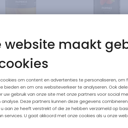
 website maakt geb
D YELLOW PEPPERS 450
PEPPAS WITHOUT FILL
G
G
cookies
Antipasti
Antipasti
cookies om content en advertenties te personaliseren, om f
IX 250 G
READ MORE
ABOUT
ROASTED YELLOW PEPPERS 
READ MORE
A
te bieden en om ons websiteverkeer te analyseren. Ook del
er uw gebruik van onze site met onze partners voor social me
ore
Read more
n analyse. Deze partners kunnen deze gegevens combinere
e u aan ze heeft verstrekt of die ze hebben verzameld op bas
n services. U gaat akkoord met onze cookies als u onze websi