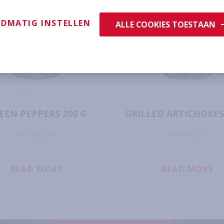
DMATIG INSTELLEN
ALLE COOKIES TOESTAAN
EEN PEPPERS 200 G
GRILLED ARTICHOKES
Antipasti
Antipasti
D PEPPERS 450 G
READ MORE
ABOUT
GREEN PEPPERS 200 G
READ MORE
A