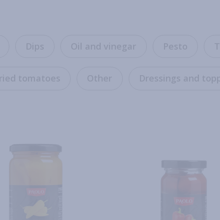
Dips
Oil and vinegar
Pesto
T
ried tomatoes
Other
Dressings and top
ore
Read more