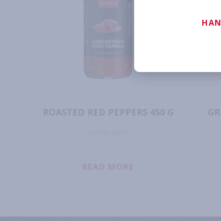
HAN
ROASTED RED PEPPERS 450 G
GR
Antipasti
READ MORE
ABOUT
ROASTED RE