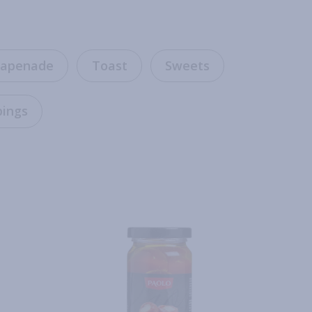
apenade
Toast
Sweets
pings
Read more