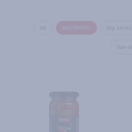
All
ANTIPASTI
Dip sticks
Sun-d
Read more
Read m