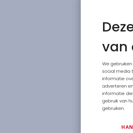
Deze
van 
We gebruiken 
social media 
informatie ov
adverteren e
informatie di
gebruik van hu
gebruiken.
HAN