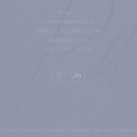
PAOLO
KOOPVAARDIJWEG
21
4906 CV
OOSTERHOUT NB
INFO@PAOLO.NL
0031 (0)162 - 476161
24 PAOLO
PRIVACY STATEMENT
/
ENTWURF UND UMSETZUNG NI