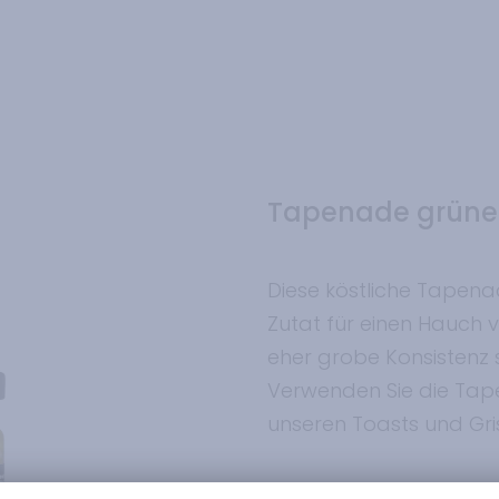
Tapenade grüne 
Diese köstliche Tapenad
Zutat für einen Hauch v
eher grobe Konsistenz s
Verwenden Sie die Tap
unseren Toasts und Gris
Tapenade aus Grünen 