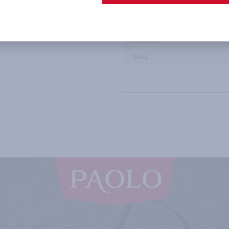
DAVON ZUCKER
BALLASTSTOFFE
EIWEISS
SALZ