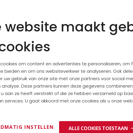
Zutaten: Grüne Oliven 
Sardellen
paste (
Sardel
 website maakt geb
Kapern, Olivenöl nativ E
Säureregulator: E330.
cookies
Kann enthalten: Nüssen
cookies om content en advertenties te personaliseren, om f
te bieden en om ons websiteverkeer te analyseren. Ook del
er uw gebruik van onze site met onze partners voor social me
NUTRITIONAL VALUE PER 1
n analyse. Deze partners kunnen deze gegevens combinere
e u aan ze heeft verstrekt of die ze hebben verzameld op bas
ENERGIE
n services. U gaat akkoord met onze cookies als u onze websi
FETTE
DAVON GESÄTTIGTE FETTSÄ
DMATIG INSTELLEN
KOHLENHYDRATE
ALLE COOKIES TOESTAAN