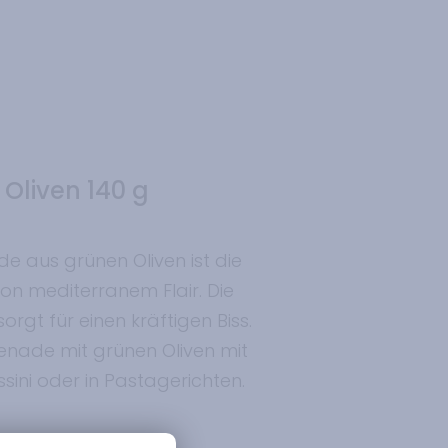
Oliven 140 g
e aus grünen Oliven ist die
on mediterranem Flair. Die
orgt für einen kräftigen Biss.
enade mit grünen Oliven mit
sini oder in Pastagerichten.
Oliven