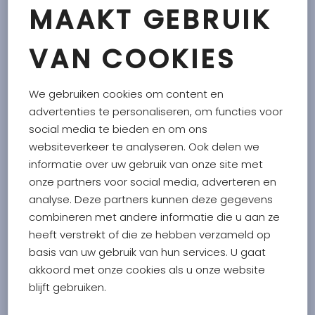
MAAKT GEBRUIK
Voeg een vleugje mediterrane flair toe met deze
heerlijke groene olijventapenade! De grove structuur
VAN COOKIES
zorgt voor een goede bite. Gebruik Paolo's Tapenade
Groene Olijf met onze toast en soepstengels of door de
We gebruiken cookies om content en
pasta.
advertenties te personaliseren, om functies voor
social media te bieden en om ons
Tapenade met groene olijven
websiteverkeer te analyseren. Ook delen we
Ingrediënten: groene olijven 76%, zonnebloemolie,
informatie over uw gebruik van onze site met
zeezout,
ansjovis
pasta (
ansjovis
, olijfolie, zout),
onze partners voor social media, adverteren en
knoflook, kappertjes, olijfolie extra vergine, tijm, witte
analyse. Deze partners kunnen deze gegevens
peper, zuurteregelaar: E330.
combineren met andere informatie die u aan ze
Kan sporen van noten, pinda's en melk bevatten.
heeft verstrekt of die ze hebben verzameld op
basis van uw gebruik van hun services. U gaat
akkoord met onze cookies als u onze website
VOEDINGSWAARDE PER 100G
blijft gebruiken.