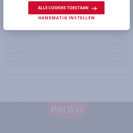
ENERGIE
1203.00
KJ /
292.00
KCAL
ALLE COOKIES TOESTAAN
VETTEN
30.90
G
HANDMATIG INSTELLEN
WAARVAN VERZADIGDE VETZUREN
3.80
G
KOOLHYDRATEN
0.90
G
WAARVAN SUIKER
0.90
G
VEZELS
3.40
G
EIWITTEN
1.00
G
ZOUT
2.20
G