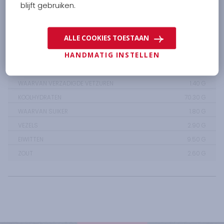
blijft gebruiken.
VOEDINGSWAARDE PER 100G
ALLE COOKIES TOESTAAN
HANDMATIG INSTELLEN
ENERGIE
1835.00
KJ /
436.00
KCAL
VETTEN
12.30
G
WAARVAN VERZADIGDE VETZUREN
1.40
G
KOOLHYDRATEN
70.30
G
WAARVAN SUIKER
1.80
G
VEZELS
2.90
G
EIWITTEN
9.50
G
ZOUT
2.60
G