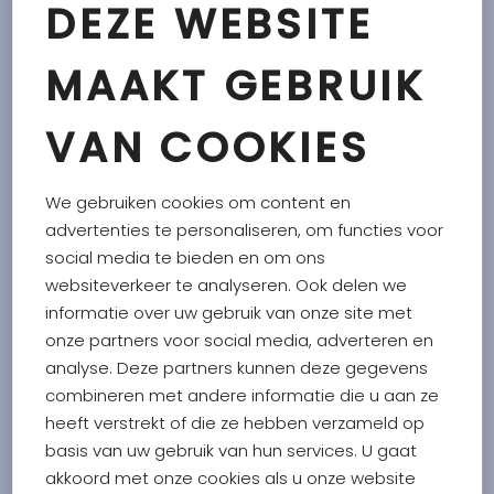
DEZE WEBSITE
Geniet van de heerlijke combinatie van knapperige
crostini en de subtiele smaak van rozemarijn met
MAAKT GEBRUIK
Paolo's Bio Crostini Rozemarijn. Deze crostini zijn ideaal
om te delen met familie en vrienden of om toe te
VAN COOKIES
voegen aan borrel- en kaasplanken.
We gebruiken cookies om content en
Biologische toast met rozemarijn
advertenties te personaliseren, om functies voor
Ingrediënten:
tarwe
bloem*, zonnebloemolie*, zeezout,
social media te bieden en om ons
olijfolie extra vergine*, rozemarijn 0.8%, biergist,
websiteverkeer te analyseren. Ook delen we
tarwe
moutmeel*.
informatie over uw gebruik van onze site met
onze partners voor social media, adverteren en
analyse. Deze partners kunnen deze gegevens
* van biologische oorsprong. Met tarwebloem uit de EU.
combineren met andere informatie die u aan ze
heeft verstrekt of die ze hebben verzameld op
Bevat gluten en kan sporen van melk, sesamzaden en
basis van uw gebruik van hun services. U gaat
mosterd bevatten.
akkoord met onze cookies als u onze website