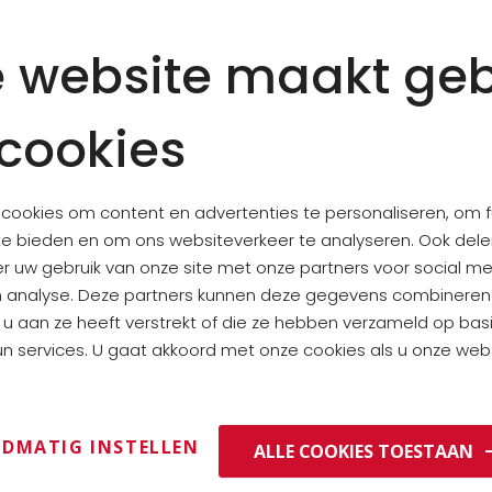
Dipping sticks with olive 
 website maakt geb
Ingredients:
wheat
flou
palm oil,
wheat
salt flo
cookies
May contain: sesame s
cookies om content en advertenties te personaliseren, om f
te bieden en om ons websiteverkeer te analyseren. Ook del
NUTRITIONAL VALUE PER 1
er uw gebruik van onze site met onze partners voor social me
n analyse. Deze partners kunnen deze gegevens combinere
ENERGY
e u aan ze heeft verstrekt of die ze hebben verzameld op bas
n services. U gaat akkoord met onze cookies als u onze websi
FATS
OF WHICH SATURATED
CARBOHYDRATES
DMATIG INSTELLEN
ALLE COOKIES TOESTAAN
OF WHICH SUGARS