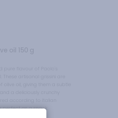
ve oil 150 g
nd pure flavour of Paolo's
l. These artisanal grissini are
 olive oil, giving them a subtle
and a deliciously crunchy
red according to Italian
re perfect as a snack.