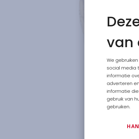
Deze
van 
We gebruiken 
social media 
informatie ov
adverteren e
informatie di
gebruik van hu
gebruiken.
HAN