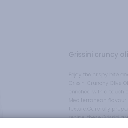
Grissini cruncy oli
Enjoy the crispy bite a
Grissini Crunchy Olive Oi
enriched with a touch of
Mediterranean flavour 
texture.Carefully prepa
recipe, these Grissini a