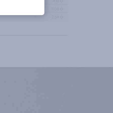
4.10
G
11.00
G
2.54
G