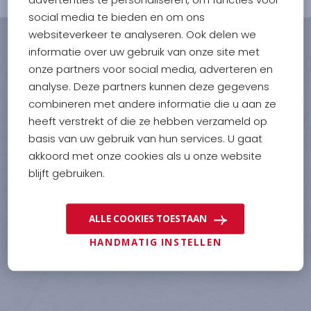
social media te bieden en om ons
websiteverkeer te analyseren. Ook delen we
informatie over uw gebruik van onze site met
onze partners voor social media, adverteren en
analyse. Deze partners kunnen deze gegevens
combineren met andere informatie die u aan ze
PAOLO
heeft verstrekt of die ze hebben verzameld op
KOOPVAARDIJWEG
21
basis van uw gebruik van hun services. U gaat
4906 CV
OOSTERHOUT NB
akkoord met onze cookies als u onze website
INFO@PAOLO.NL
blijft gebruiken.
0031 (0)162 - 476161
ALLE COOKIES TOESTAAN
HANDMATIG INSTELLEN