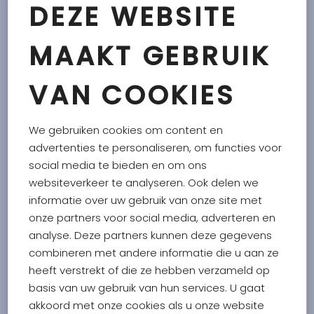
DEZE WEBSITE
MAAKT GEBRUIK
Geniet van de Italiaanse baktraditie met Paolo's Grissini
Wave met de rijke smaak van Parmezaanse Kaas en
zeezout. De golvende vorm is niet alleen visueel
VAN COOKIES
aantrekkelijk, maar verbetert ook de knapperige textuur.
Perfect als een smaakvolle toevoeging aan
We gebruiken cookies om content en
kaasplanken, als knapperige bijgerechten bij soepen of
advertenties te personaliseren, om functies voor
gewoon als een heerlijke snack voor tussendoor.
social media te bieden en om ons
websiteverkeer te analyseren. Ook delen we
Soepstengel met Parmigiano Reggiano en zout
informatie over uw gebruik van onze site met
Ingrediënten:
tarwe
bloem, Parmigiano Reggiano
BOB
onze partners voor social media, adverteren en
(
melk
, zout, leb) 7,7%, extra olijfolie van de eerste
analyse. Deze partners kunnen deze gegevens
persing, zout 2%, gist,
tarwe
moutmeel.
combineren met andere informatie die u aan ze
heeft verstrekt of die ze hebben verzameld op
Kan sporen van sesamzaden, soja en mosterd
basis van uw gebruik van hun services. U gaat
bevatten.
akkoord met onze cookies als u onze website