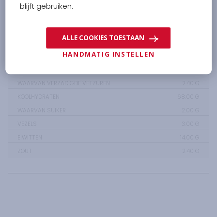
blijft gebruiken.
VOEDINGSWAARDE PER 100G
ALLE COOKIES TOESTAAN
HANDMATIG INSTELLEN
ENERGIE
1692.00
KJ /
401.00
KCAL
VETTEN
7.40
G
WAARVAN VERZADIGDE VETZUREN
2.40
G
KOOLHYDRATEN
68.00
G
WAARVAN SUIKER
2.00
G
VEZELS
3.00
G
EIWITTEN
14.00
G
ZOUT
2.40
G