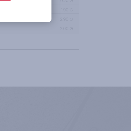
0.70
G
1.90
G
2.90
G
2.00
G