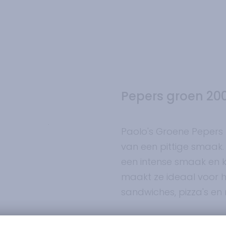
Pepers groen 20
Paolo's Groene Pepers z
van een pittige smaak
een intense smaak en 
maakt ze ideaal voor he
sandwiches, pizza's e