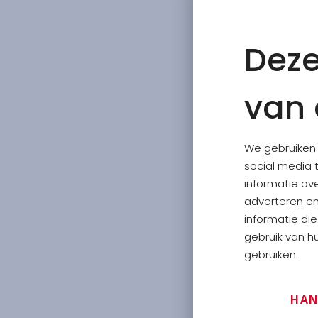
Deze
van 
We gebruiken 
social media 
informatie ov
adverteren e
informatie di
gebruik van hu
gebruiken.
HAN