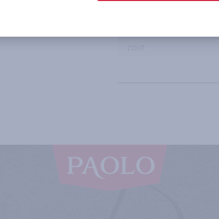
WAARVAN SUIKER
VEZELS
EIWITTEN
ZOUT