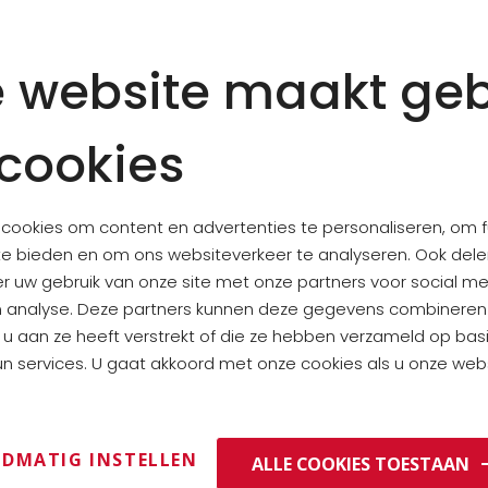
Groene peper
Ingrediënten: water, 
 website maakt geb
peper 40%, zout, zuurte
citroenzuur.
cookies
Kan bevatten: noten, sul
cookies om content en advertenties te personaliseren, om f
te bieden en om ons websiteverkeer te analyseren. Ook del
er uw gebruik van onze site met onze partners voor social me
VOEDINGSWAARDE PER 10
n analyse. Deze partners kunnen deze gegevens combinere
e u aan ze heeft verstrekt of die ze hebben verzameld op bas
ENERGIE
n services. U gaat akkoord met onze cookies als u onze websi
VETTEN
WAARVAN VERZADIGDE VET
KOOLHYDRATEN
DMATIG INSTELLEN
ALLE COOKIES TOESTAAN