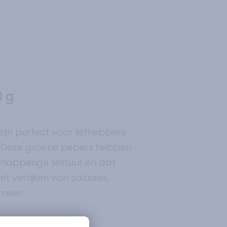
0 g
ijn perfect voor liefhebbers
. Deze groene pepers hebben
knapperige textuur en dat
t verrijken van salades,
n meer.