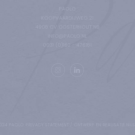
PAOLO
KOOPVAARDIJWEG
21
4906 CV
OOSTERHOUT NB
INFO@PAOLO.NL
0031 (0)162 - 476161
024 PAOLO
PRIVACY STATEMENT
/
ONTWERP EN REALISATIE NIL