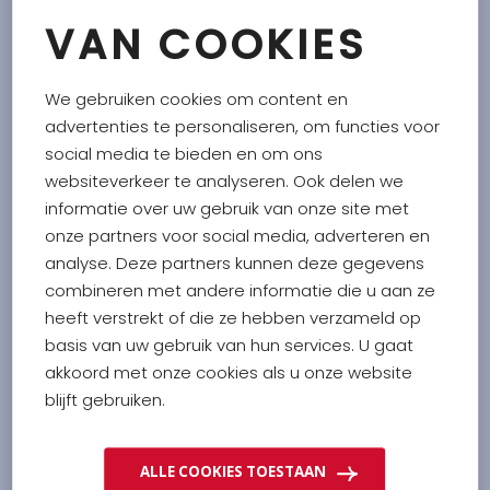
VAN COOKIES
Geef jouw gerecht een friszure bite met deze
kapperappeltjes! Of je ze nu toevoegt een een salade,
We gebruiken cookies om content en
broodje, vis- of vleesgerecht, de kapperappeltjes zijn
advertenties te personaliseren, om functies voor
een ware delicatesse!
social media te bieden en om ons
websiteverkeer te analyseren. Ook delen we
Kapperappeltjes
informatie over uw gebruik van onze site met
Ingrediënten: water, kapperappeltjes 43%*, azijn, zout.
onze partners voor social media, adverteren en
*herkomst niet-EU.
analyse. Deze partners kunnen deze gegevens
combineren met andere informatie die u aan ze
heeft verstrekt of die ze hebben verzameld op
basis van uw gebruik van hun services. U gaat
VOEDINGSWAARDE PER 100G
akkoord met onze cookies als u onze website
blijft gebruiken.
ENERGIE
96.00
KJ /
23.00
KCAL
VETTEN
0.60
G
WAARVAN VERZADIGDE VETZUREN
0.20
G
ALLE COOKIES TOESTAAN