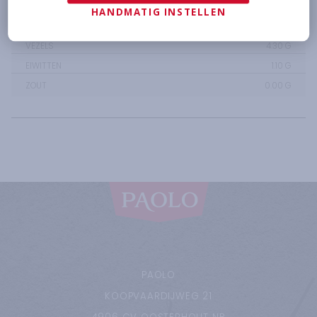
KOOLHYDRATEN
1.10
G
HANDMATIG INSTELLEN
WAARVAN SUIKER
0.00
G
VEZELS
4.30
G
EIWITTEN
1.10
G
ZOUT
0.00
G
PAOLO
KOOPVAARDIJWEG
21