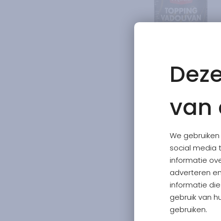
Deze
van 
We gebruiken 
social media 
informatie ov
adverteren e
informatie di
gebruik van hu
gebruiken.