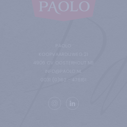
PAOLO
KOOPVAARDIJWEG
21
4906 CV
OOSTERHOUT NB
INFO@PAOLO.NL
0031 (0)162 - 476161