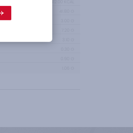
1729.00
KJ /
412.00
KCAL
41.80
G
S
3.00
G
7.20
G
3.10
G
0.30
G
0.90
G
1.06
G