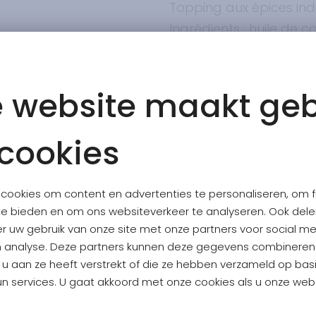
Topping aux épices ind
Ingrédients : huile de co
oignon séché, jaune d'
d'épices vadouvan (1,8
moulues, curcuma, ail 
 website maakt geb
moutarde, graines de f
moulues, poivre de Ca
cookies
graines de fenugrec), 
guar, gomme xanthane,
cookies om content en advertenties te personaliseren, om f
conservateur : acide la
te bieden en om ons websiteverkeer te analyseren. Ook del
vinaigre.
er uw gebruik van onze site met onze partners voor social me
n analyse. Deze partners kunnen deze gegevens combinere
e u aan ze heeft verstrekt of die ze hebben verzameld op bas
NUTRITIONAL VALUE PER 1
n services. U gaat akkoord met onze cookies als u onze websi