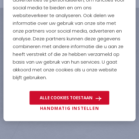
social media te bieden en om ons
websiteverkeer te analyseren. Ook delen we
informatie over uw gebruik van onze site met
onze partners voor social media, adverteren en
analyse. Deze partners kunnen deze gegevens
combineren met andere informatie die u aan ze
PAOLO
heeft verstrekt of die ze hebben verzameld op
KOOPVAARDIJWEG
21
basis van uw gebruik van hun services. U gaat
4906 CV
OOSTERHOUT NB
akkoord met onze cookies als u onze website
INFO@PAOLO.NL
blijft gebruiken.
0031 (0)162 - 476161
ALLE COOKIES TOESTAAN
HANDMATIG INSTELLEN